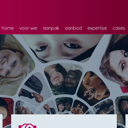
home
voor wie
aanpak
aanbod
expertise
cases