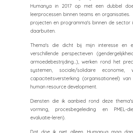
Humanya in 2017 op met een dubbel doel:
leerprocessen binnen teams en organisaties. 
projecten en programma's binnen de sector in
daarbuiten.
Thema's die dicht bij mijn interesse en ex
verschillende perspectieven (gendergelijkh
armoedebestrijding...), werken rond het pre
systemen, sociale/solidaire economie, w
capaciteitsversterking (organisationeel) va
human resource development.
Diensten die ik aanbied rond deze thema's 
vorming, procesbegeleiding en PMEL-dien
evaluatie-leren).
Dat doe ik niet alleen. Humanya mag dan 