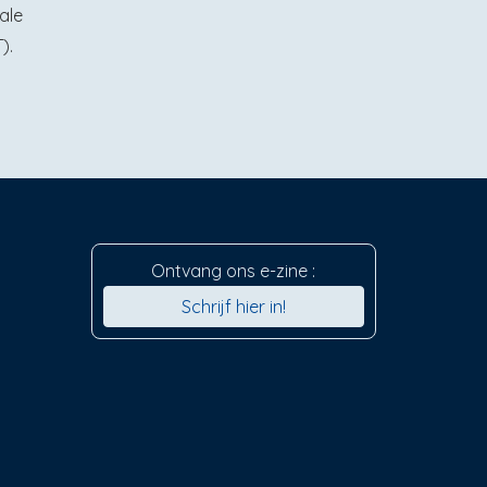
ale
).
Ontvang ons e-zine :
Schrijf hier in!