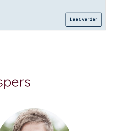
Lees verder
spers