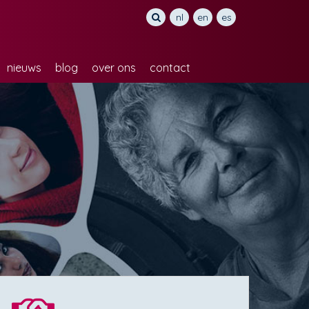
nl
en
es
nieuws
blog
over ons
contact